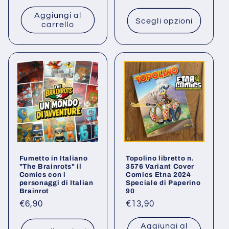
di
listino
Aggiungi al
listino
Scegli opzioni
carrello
Fumetto in Italiano
Topolino libretto n.
"The Brainrots" il
3576 Variant Cover
Comics con i
Comics Etna 2024
personaggi di Italian
Speciale di Paperino
Brainrot
90
Prezzo
€6,90
Prezzo
€13,90
di
di
Aggiungi al
listino
listino