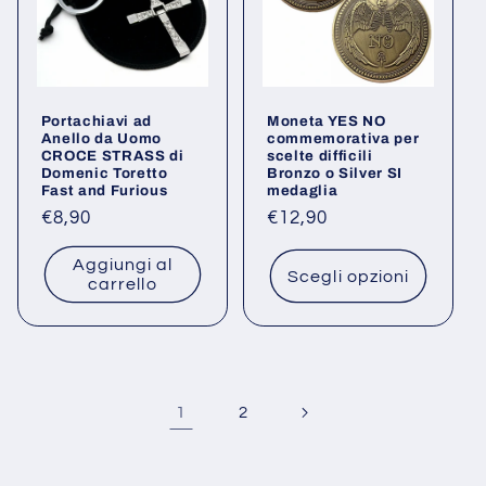
Portachiavi ad
Moneta YES NO
Anello da Uomo
commemorativa per
CROCE STRASS di
scelte difficili
Domenic Toretto
Bronzo o Silver SI
Fast and Furious
medaglia
Prezzo
€8,90
Prezzo
€12,90
di
di
Aggiungi al
listino
listino
Scegli opzioni
carrello
1
2