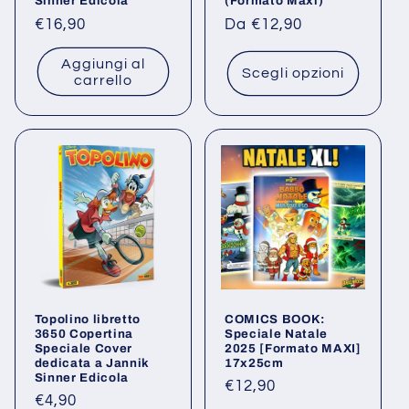
Sinner Edicola
(Formato Maxi)
Prezzo
€16,90
Prezzo
Da €12,90
di
di
Aggiungi al
listino
listino
Scegli opzioni
carrello
Topolino libretto
COMICS BOOK:
3650 Copertina
Speciale Natale
Speciale Cover
2025 [Formato MAXI]
dedicata a Jannik
17x25cm
Sinner Edicola
Prezzo
€12,90
Prezzo
€4,90
di