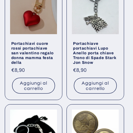
Portachiavi cuore
Portachiave
rossi portachiave
portachiavi Lupo
san valentino regalo
Anello porta chiave
donna mamma festa
Trono di Spade Stark
della
Jon Snow
Prezzo
€8,90
Prezzo
€8,90
di
di
Aggiungi al
Aggiungi al
listino
listino
carrello
carrello