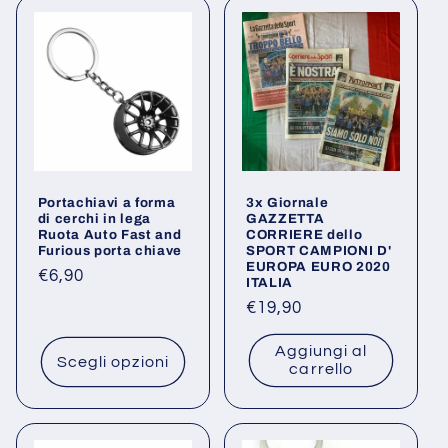
Portachiavi a forma
3x Giornale
di cerchi in lega
GAZZETTA
Ruota Auto Fast and
CORRIERE dello
Furious porta chiave
SPORT CAMPIONI D'
EUROPA EURO 2020
Prezzo
€6,90
ITALIA
di
Prezzo
€19,90
listino
di
Aggiungi al
listino
Scegli opzioni
carrello