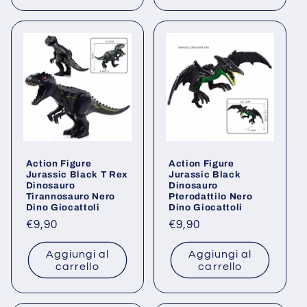
Action Figure
Action Figure
Jurassic Black T Rex
Jurassic Black
Dinosauro
Dinosauro
Tirannosauro Nero
Pterodattilo Nero
Dino Giocattoli
Dino Giocattoli
Prezzo
€9,90
Prezzo
€9,90
di
di
Aggiungi al
Aggiungi al
listino
listino
carrello
carrello