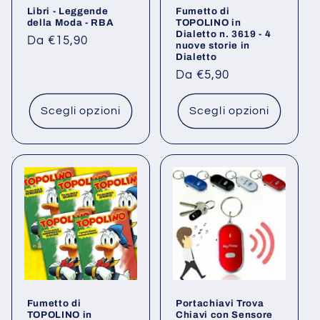
Libri - Leggende
Fumetto di
n
della Moda - RBA
TOPOLINO in
Dialetto n. 3619 - 4
Prezzo
Da €15,90
nuove storie in
e
Dialetto
di
listino
Prezzo
Da €5,90
:
di
listino
Scegli opzioni
Scegli opzioni
Fumetto di
Portachiavi Trova
TOPOLINO in
Chiavi con Sensore