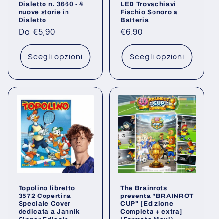
Dialetto n. 3660 - 4
LED Trovachiavi
nuove storie in
Fischio Sonoro a
Dialetto
Batteria
Prezzo
Da €5,90
Prezzo
€6,90
di
di
listino
listino
Scegli opzioni
Scegli opzioni
Topolino libretto
The Brainrots
3572 Copertina
presenta "BRAINROT
Speciale Cover
CUP" [Edizione
dedicata a Jannik
Completa + extra]