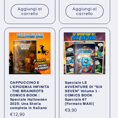
di
listino
Aggiungi al
Aggiungi al
listino
carrello
carrello
CAPPUCCINO E
Speciale LE
L'EPIDEMIA INFINITA
AVVENTURE DI "SIX
- THE BRAINROTS
SEVEN" Volume 1 -
COMICS BOOK :
COMICS BOOK
Speciale Halloween
Speciale 67
2025: Una Storia
[Formato MAXI]
completa in Italiano
Prezzo
€9,90
Prezzo
€12,90
di