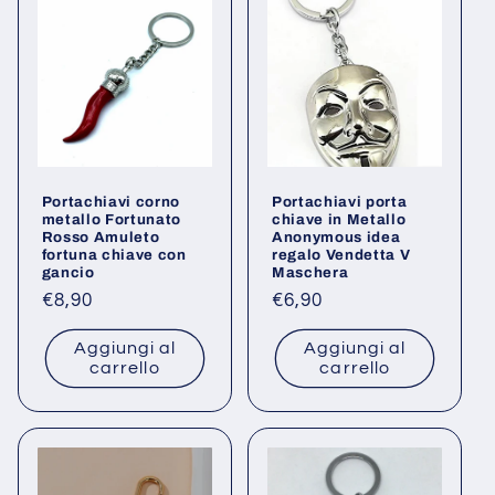
Portachiavi corno
Portachiavi porta
metallo Fortunato
chiave in Metallo
Rosso Amuleto
Anonymous idea
fortuna chiave con
regalo Vendetta V
gancio
Maschera
Prezzo
€8,90
Prezzo
€6,90
di
di
Aggiungi al
Aggiungi al
listino
listino
carrello
carrello