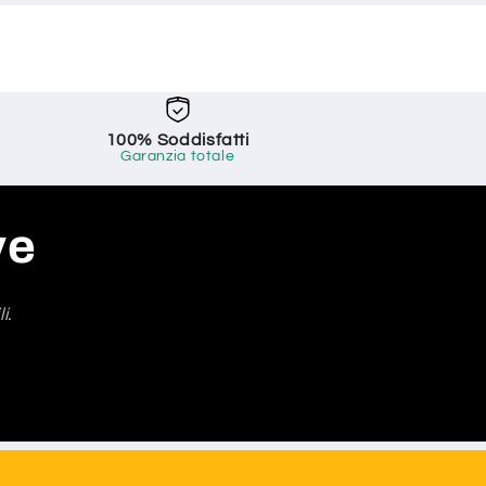
100% Soddisfatti
Garanzia totale
ve
i.