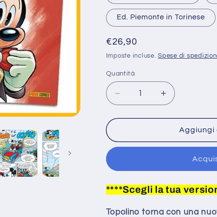
Ed. Piemonte in Torinese
Prezzo
€26,90
di
Imposte incluse.
Spese di spedizio
listino
Quantità
Diminuisci
Aumenta
quantità
quantità
per
per
Fumetto
Fumetto
Aggiungi 
di
di
TOPOLINO
TOPOLINO
Acqui
in
in
Dialetto
Dialetto
n.
n.
****Scegli la tua versio
3619
3619
-
-
Topolino torna con una nuov
4
4