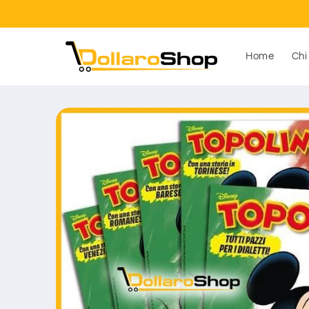
Vai
direttamente
ai contenuti
Home
Chi
Passa alle
informazioni
sul prodotto