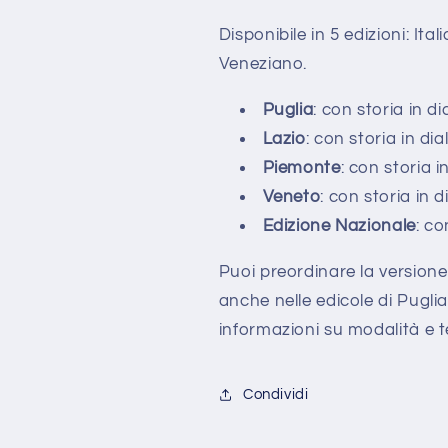
nuove
nuove
Disponibile in 5 edizioni: It
storie
storie
in
in
Veneziano.
Dialetto
Dialetto
Puglia
: con storia in d
Lazio
: con storia in di
Piemonte
: con storia i
Veneto
: con storia in 
Edizione Nazionale
: co
Puoi preordinare la versione 
anche nelle edicole di Pugli
informazioni su modalità e te
Condividi