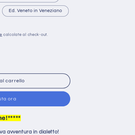
Ed. Veneto in Veneziano
ne
calcolate al check-out.
al carrello
sta ora
ne!*****
a avventura in dialetto!