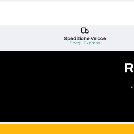
Spedizione Veloce
Scegli Express
R
I