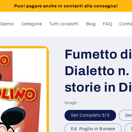
Puoi pagare anche in contanti alla consegna!
 Siamo
Categorie
Tutti i prodotti
Blog
FAQ
Conta
Fumetto d
Dialetto n
storie in D
Scegli :
Set Completo 5/5
Set
Ed. Puglia in Barese