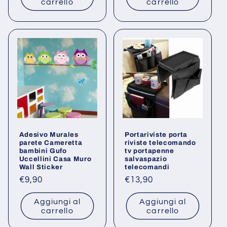
carrello
carrello
Adesivo Murales
Portariviste porta
parete Cameretta
riviste telecomando
bambini Gufo
tv portapenne
Uccellini Casa Muro
salvaspazio
Wall Sticker
telecomandi
Prezzo
€9,90
Prezzo
€13,90
di
di
Aggiungi al
Aggiungi al
listino
listino
carrello
carrello