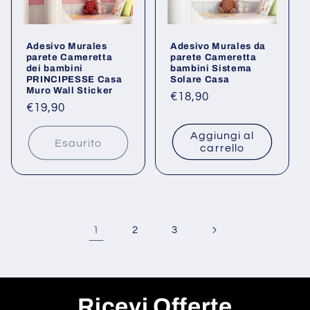
Adesivo Murales
Adesivo Murales da
parete Cameretta
parete Cameretta
dei bambini
bambini Sistema
PRINCIPESSE Casa
Solare Casa
Muro Wall Sticker
Prezzo
€18,90
Prezzo
€19,90
di
di
listino
Aggiungi al
listino
Esaurito
carrello
1
2
3
Ricevi Offerte