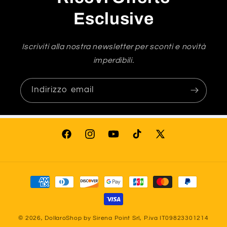
Esclusive
Iscriviti alla nostra newsletter per sconti e novità
imperdibili.
Indirizzo email
Facebook
Instagram
YouTube
TikTok
X
(Twitter)
Metodi
di
pagamento
© 2026,
DollaroShop
by Sirena Point Srl, P.iva IT09823301214