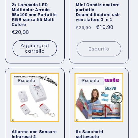
2x Lampada LED
Mini Condizionatore
n
Multicolor Arredo
portatile
95x100 mm Portatile
Deumidificatore usb
RGB senza fili Multi
ventilatore 3 in 1
e
Colore
Prezzo
Prezzo
€19,90
€26,90
Prezzo
€20,90
:
di
scontato
di
listino
Aggiungi al
listino
Esaurito
carrello
Esaurito
Esaurito
Allarme con Sensore
6x Sacchetti
Infrarossi 2
sottovuoto