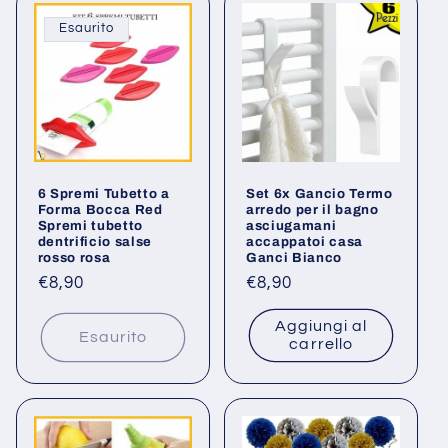
Esaurito
6 Spremi Tubetto a
Set 6x Gancio Termo
Forma Bocca Red
arredo per il bagno
Spremi tubetto
asciugamani
dentrificio salse
accappatoi casa
rosso rosa
Ganci Bianco
Prezzo
€8,90
Prezzo
€8,90
di
di
Aggiungi al
listino
listino
Esaurito
carrello