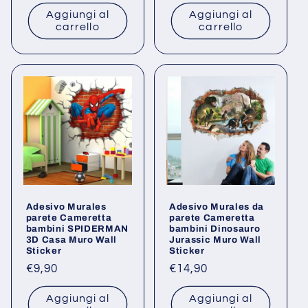
di
listino
Aggiungi al
Aggiungi al
listino
carrello
carrello
Adesivo Murales
Adesivo Murales da
parete Cameretta
parete Cameretta
bambini SPIDERMAN
bambini Dinosauro
3D Casa Muro Wall
Jurassic Muro Wall
Sticker
Sticker
Prezzo
€9,90
Prezzo
€14,90
di
di
Aggiungi al
Aggiungi al
listino
listino