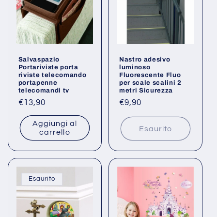
Salvaspazio
Nastro adesivo
Portariviste porta
luminoso
riviste telecomando
Fluorescente Fluo
portapenne
per scale scalini 2
telecomandi tv
metri Sicurezza
Prezzo
€13,90
Prezzo
€9,90
di
di
Aggiungi al
listino
listino
Esaurito
carrello
Esaurito