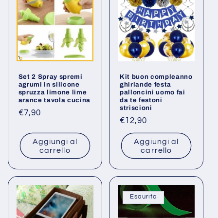
Set 2 Spray spremi
Kit buon compleanno
agrumi in silicone
ghirlande festa
spruzza limone lime
palloncini uomo fai
arance tavola cucina
da te festoni
striscioni
Prezzo
€7,90
Prezzo
€12,90
di
di
listino
Aggiungi al
Aggiungi al
listino
carrello
carrello
Esaurito