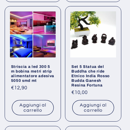
Striscia a led 300 5
Set 5 Statua del
m bobina metri strip
Buddha che ride
alimentatore adesiva
Etnico India Rosso
5050 smd mt
Budda Ganesh
Resina Fortuna
Prezzo
€12,90
Prezzo
€10,00
di
di
listino
Aggiungi al
Aggiungi al
listino
carrello
carrello