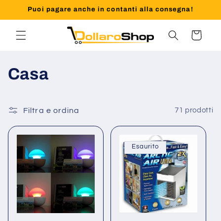
Vai
Puoi pagare anche in contanti alla consegna!
direttamente
ai contenuti
Carrello
C
Casa
o
l
Filtra e ordina
71 prodotti
l
Esaurito
e
z
i
o