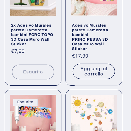
2x Adesivo Murales
Adesivo Murales
parete Cameretta
parete Cameretta
bambini FORO TOPO
bambini
3D Casa Muro Wall
PRINCIPESSA 3D
Sticker
Casa Muro Wall
Sticker
Prezzo
€7,90
Prezzo
€17,90
di
di
listino
Aggiungi al
listino
Esaurito
carrello
Esaurito