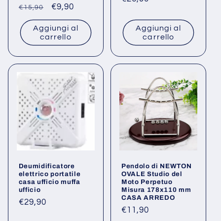
Prezzo
Prezzo
€9,90
€15,90
di
di
scontato
listino
Aggiungi al
Aggiungi al
listino
carrello
carrello
Deumidificatore
Pendolo di NEWTON
elettrico portatile
OVALE Studio del
casa ufficio muffa
Moto Perpetuo
ufficio
Misura 178x110 mm
CASA ARREDO
Prezzo
€29,90
Prezzo
€11,90
di