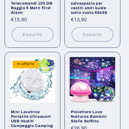
Telecomandi 105 DB
salvaspazio per
Raggio 6 Metri First
vestiti abiti buste
Alarm
sotto vuoto 68x98
Prezzo
€15,90
Prezzo
€13,90
di
di
listino
listino
Esaurito
Esaurito
In offerta
Mini Lavatrice
Proiettore Luce
Portatile Ultrasuoni
Notturna Bambini
USB Vestiti
Stelle Soffitto
Campeggio Camping
Prezzo
€26,90