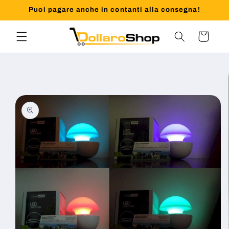
Vai
Puoi pagare anche in contanti alla consegna!
direttamente
ai contenuti
Carrello
Passa alle
informazioni
sul prodotto