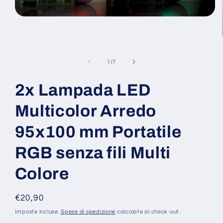
Apri
contenuti
multimediali
1
in
finestra
su
1
/
7
modale
2x Lampada LED
Multicolor Arredo
95x100 mm Portatile
RGB senza fili Multi
Colore
Prezzo
€20,90
di
Imposte incluse.
Spese di spedizione
calcolate al check-out.
listino