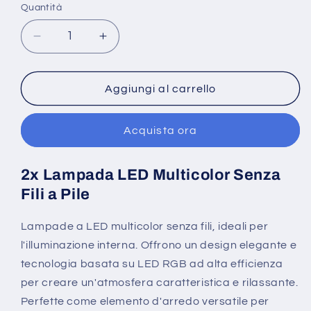
Quantità
Diminuisci
Aumenta
quantità
quantità
per
per
2x
2x
Aggiungi al carrello
Lampada
Lampada
LED
LED
Acquista ora
Multicolor
Multicolor
Arredo
Arredo
95x100
95x100
2x Lampada LED Multicolor Senza
mm
mm
Fili a Pile
Portatile
Portatile
RGB
RGB
senza
senza
Lampade a LED multicolor senza fili, ideali per
fili
fili
l'illuminazione interna. Offrono un design elegante e
Multi
Multi
tecnologia basata su LED RGB ad alta efficienza
Colore
Colore
per creare un'atmosfera caratteristica e rilassante.
Perfette come elemento d'arredo versatile per