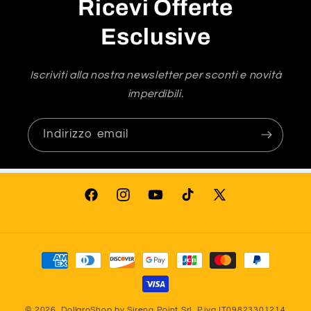
Ricevi Offerte
Esclusive
Iscriviti alla nostra newsletter per sconti e novità
imperdibili.
Indirizzo email
Facebook
Instagram
YouTube
TikTok
X
(Twitter)
Metodi
di
pagamento
© 2026,
DollaroShop
by Sirena Point Srl, P.iva IT09823301214