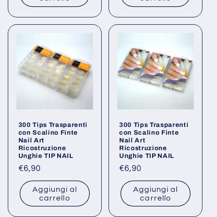
300 Tips Trasparenti
300 Tips Trasparenti
con Scalino Finte
con Scalino Finte
Nail Art
Nail Art
Ricostruzione
Ricostruzione
Unghie TIP NAIL
Unghie TIP NAIL
Prezzo
€6,90
Prezzo
€6,90
di
di
Aggiungi al
Aggiungi al
listino
listino
carrello
carrello