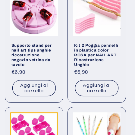
Supporto stand per
Kit 2 Poggia pennelli
nail art tips unghie
in plastica color
ricostruzione
ROSA per NAIL ART
negozio vetrina da
Ricostruzione
tavolo
Unghie
Prezzo
€6,90
Prezzo
€6,90
di
di
Aggiungi al
Aggiungi al
listino
listino
carrello
carrello