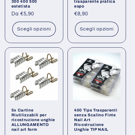
300 400 500
trasparente pratica
estetista
espo
Prezzo
Da €5,90
Prezzo
€8,90
di
di
listino
listino
Scegli opzioni
Scegli opzioni
5x Cartine
400 Tips Trasparenti
Riutilizzabili per
senza Scalino Finte
ricostruzione unghie
Nail Art
ALLUNGAMENTO
Ricostruzione
nail art form
Unghie TIP NAIL