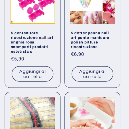
5 contenitore
5 dotter penna nail
ricostruzione nail art
art punte manicure
unghie rosa
polish pitture
scomparti prodotti
ricostruzione
estetista s
Prezzo
€6,90
Prezzo
€5,90
di
di
listino
Aggiungi al
Aggiungi al
listino
carrello
carrello