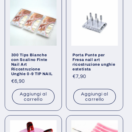
300 Tips Bianche
Porta Punte per
con Scalino Finte
Fresa nail art
Nail Art
ricostruzione unghie
Ricostruzione
estetista
Unghie 0-9 TIP NAIL
Prezzo
€7,90
Prezzo
€6,90
di
di
listino
Aggiungi al
Aggiungi al
listino
carrello
carrello