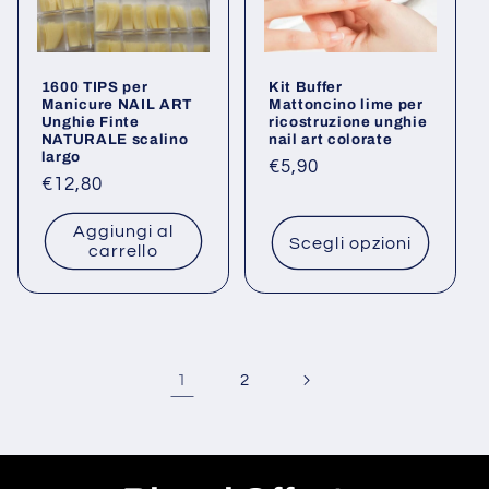
1600 TIPS per
Kit Buffer
Manicure NAIL ART
Mattoncino lime per
Unghie Finte
ricostruzione unghie
NATURALE scalino
nail art colorate
largo
Prezzo
€5,90
Prezzo
€12,80
di
di
listino
Aggiungi al
listino
Scegli opzioni
carrello
1
2