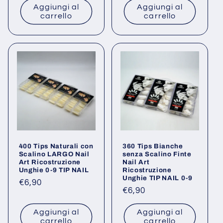
Aggiungi al
Aggiungi al
listino
listino
carrello
carrello
400 Tips Naturali con
360 Tips Bianche
Scalino LARGO Nail
senza Scalino Finte
Art Ricostruzione
Nail Art
Unghie 0-9 TIP NAIL
Ricostruzione
Unghie TIP NAIL 0-9
Prezzo
€6,90
Prezzo
€6,90
di
di
listino
Aggiungi al
Aggiungi al
listino
carrello
carrello