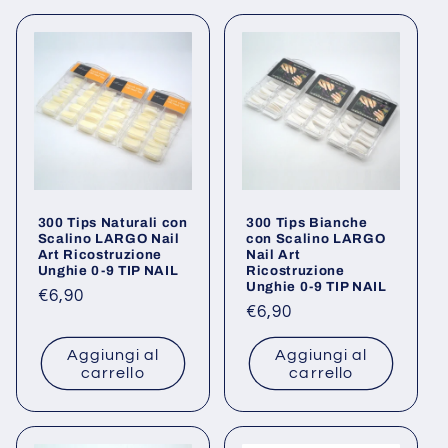
300 Tips Naturali con
300 Tips Bianche
Scalino LARGO Nail
con Scalino LARGO
Art Ricostruzione
Nail Art
Unghie 0-9 TIP NAIL
Ricostruzione
Unghie 0-9 TIP NAIL
Prezzo
€6,90
Prezzo
€6,90
di
di
listino
Aggiungi al
Aggiungi al
listino
carrello
carrello