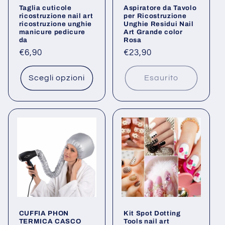
Taglia cuticole
Aspiratore da Tavolo
n
ricostruzione nail art
per Ricostruzione
ricostruzione unghie
Unghie Residui Nail
manicure pedicure
Art Grande color
e
da
Rosa
Prezzo
€6,90
Prezzo
€23,90
:
di
di
listino
listino
Scegli opzioni
Esaurito
CUFFIA PHON
Kit Spot Dotting
TERMICA CASCO
Tools nail art