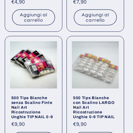
Prezzo
€4,90
Prezzo
€7,90
di
di
Aggiungi al
Aggiungi al
listino
listino
carrello
carrello
500 Tips Bianche
500 Tips Bianche
senza Scalino Finte
con Scalino LARGO
Nail Art
Nail Art
Ricostruzione
Ricostruzione
Unghie TIP NAIL 0-9
Unghie 0-9 TIP NAIL
Prezzo
€9,90
Prezzo
€9,90
di
di