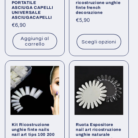
PORTATILE
ricostruzione unghie
ASCIUGA CAPELLI
finte french
UNIVERSALE
decorazione
ASCIUGACAPELLI
Prezzo
€5,90
Prezzo
€6,90
di
di
listino
Aggiungi al
listino
Scegli opzioni
carrello
Kit Ricostruzione
Ruota Espositore
unghie finte nails
nail art ricostruzione
nail art tips 100 200
unghie naturale