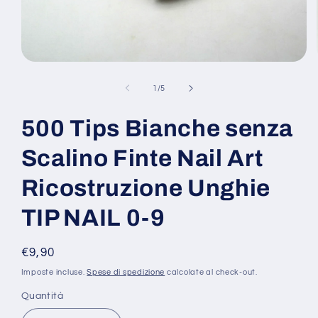
Apri
contenuti
multimediali
su
1
/
5
1
in
finestra
500 Tips Bianche senza
modale
Scalino Finte Nail Art
Ricostruzione Unghie
TIP NAIL 0-9
Prezzo
€9,90
di
Imposte incluse.
Spese di spedizione
calcolate al check-out.
listino
Quantità