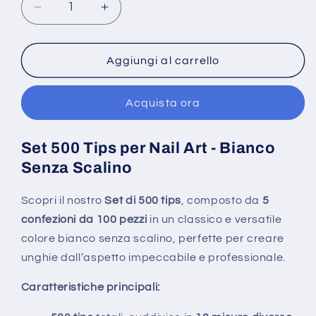
Diminuisci
Aumenta
quantità
quantità
per
per
500
500
Aggiungi al carrello
Tips
Tips
Bianche
Bianche
Acquista ora
senza
senza
Scalino
Scalino
Finte
Finte
Set 500 Tips per Nail Art - Bianco
Nail
Nail
Senza Scalino
Art
Art
Ricostruzione
Ricostruzione
Unghie
Unghie
Scopri il nostro
Set di 500 tips
, composto da
5
TIP
TIP
confezioni da 100 pezzi
in un classico e versatile
NAIL
NAIL
colore bianco senza scalino, perfette per creare
0-
0-
unghie dall’aspetto impeccabile e professionale.
9
9
Caratteristiche principali: