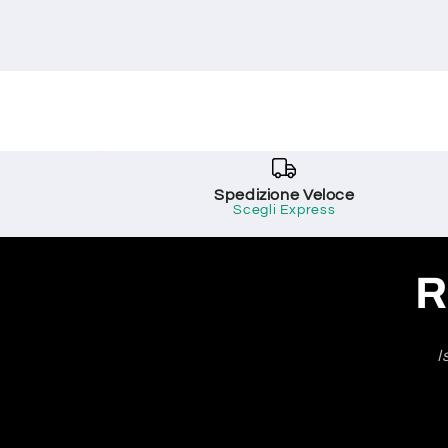
Spedizione Veloce
Scegli Express
R
I