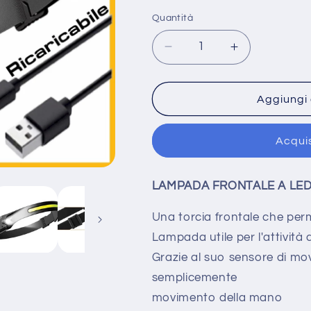
listino
Quantità
Diminuisci
Aumenta
quantità
quantità
per
per
Torcia
Torcia
Aggiungi 
frontale
frontale
usb
usb
Acqui
a
a
led
led
impermeabile
impermeabil
LAMPADA FRONTALE A LED
ricaricabile
ricaricabile
da
da
Una torcia frontale che perm
testa
testa
lampada
lampada
Lampada utile per l'attività 
pile
pile
Grazie al suo sensore di mov
pesca
pesca
semplicemente
movimento della mano