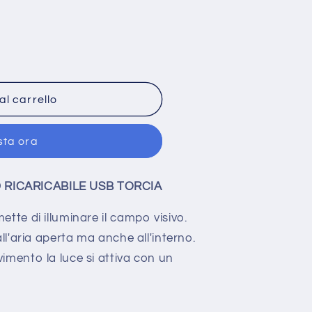
al carrello
sta ora
e
 RICARICABILE USB
TORCIA
ette di illuminare il campo visivo.
all'aria aperta ma anche all'interno.
imento la luce si attiva con un