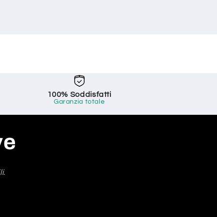
100% Soddisfatti
Garanzia totale
ve
i.