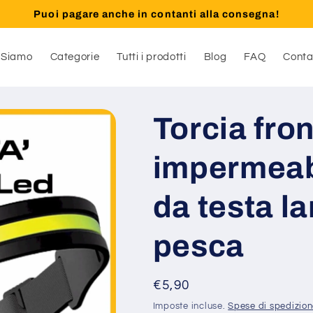
Puoi pagare anche in contanti alla consegna!
 Siamo
Categorie
Tutti i prodotti
Blog
FAQ
Conta
Torcia fron
impermeabi
da testa l
pesca
Prezzo
€5,90
di
Imposte incluse.
Spese di spedizio