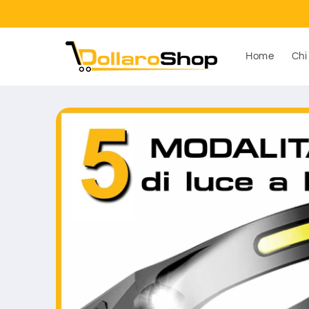
Vai
direttamente
ai contenuti
Home
Chi
Passa alle
informazioni
sul prodotto