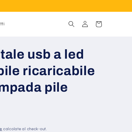
Accedi
Carrello
tti
tale usb a led
le ricaricabile
ampada pile
ne
calcolate al check-out.