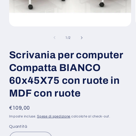
Apri
contenuti
multimediali
su
1
/
2
1
in
finestra
Scrivania per computer
modale
Compatta BIANCO
60x45X75 con ruote in
MDF con ruote
Prezzo
€109,00
di
Imposte incluse.
Spese di spedizione
calcolate al check-out.
listino
Quantità