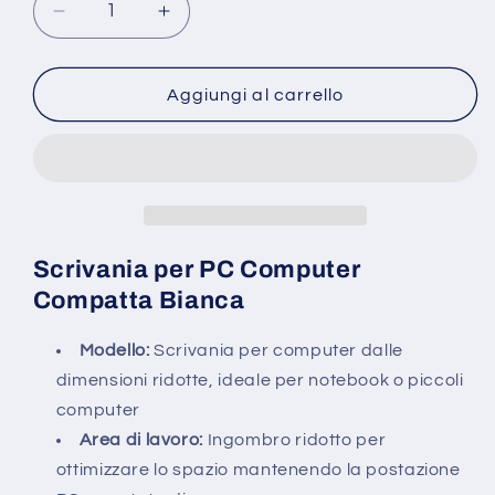
Diminuisci
Aumenta
quantità
quantità
per
per
Scrivania
Scrivania
Aggiungi al carrello
per
per
computer
computer
Compatta
Compatta
BIANCO
BIANCO
60x45X75
60x45X75
con
con
ruote
ruote
Scrivania per PC Computer
in
in
Compatta Bianca
MDF
MDF
con
con
Modello:
Scrivania per computer dalle
ruote
ruote
dimensioni ridotte, ideale per notebook o piccoli
computer
Area di lavoro:
Ingombro ridotto per
ottimizzare lo spazio mantenendo la postazione