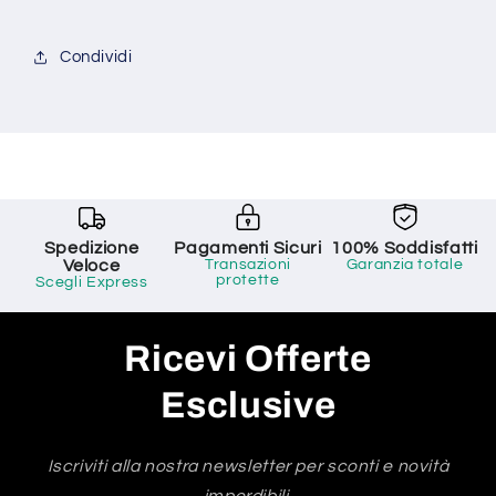
Condividi
Spedizione
Pagamenti Sicuri
100% Soddisfatti
Veloce
Transazioni
Garanzia totale
protette
Scegli Express
Ricevi Offerte
Esclusive
Iscriviti alla nostra newsletter per sconti e novità
imperdibili.