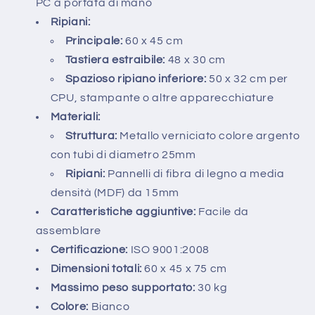
PC a portata di mano
Ripiani:
Principale:
60 x 45 cm
Tastiera estraibile:
48 x 30 cm
Spazioso ripiano inferiore:
50 x 32 cm per
CPU, stampante o altre apparecchiature
Materiali:
Struttura:
Metallo verniciato colore argento
con tubi di diametro 25mm
Ripiani:
Pannelli di fibra di legno a media
densità (MDF) da 15mm
Caratteristiche aggiuntive:
Facile da
assemblare
Certificazione:
ISO 9001:2008
Dimensioni totali:
60 x 45 x 75 cm
Massimo peso supportato:
30 kg
Colore:
Bianco