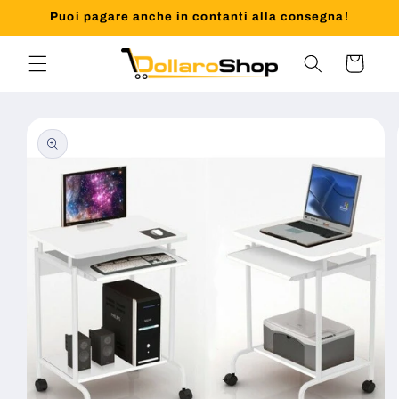
Vai
Puoi pagare anche in contanti alla consegna!
direttamente
ai contenuti
Carrello
Passa alle
informazioni
sul prodotto