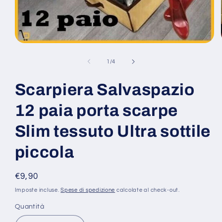
Apri
contenuti
multimediali
su
1
/
4
1
in
finestra
Scarpiera Salvaspazio
modale
12 paia porta scarpe
Slim tessuto Ultra sottile
piccola
Prezzo
€9,90
di
Imposte incluse.
Spese di spedizione
calcolate al check-out.
listino
Quantità