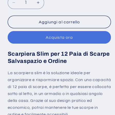
Diminuisci
Aumenta
quantità
quantità
per
per
Scarpiera
Scarpiera
Aggiungi al carrello
Salvaspazio
Salvaspazio
12
12
Acquista ora
paia
paia
porta
porta
scarpe
scarpe
Scarpiera Slim per 12 Paia di Scarpe
Slim
Slim
Salvaspazio e Ordine
tessuto
tessuto
Ultra
Ultra
sottile
sottile
La scarpiera slim è la soluzione ideale per
piccola
piccola
organizzare e risparmiare spazio. Con una capacità
di 12 paia di scarpe, è perfetta per essere collocata
sotto al letto, in un armadio o in qualsiasi angolo
della casa. Grazie al suo design pratico ed
economico, potrai mantenere le tue scarpe in
ordine e facilmente accessibili.