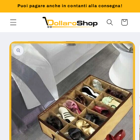
Vai
Puoi pagare anche in contanti alla consegna!
direttamente
ai contenuti
Carrello
Passa alle
informazioni
sul prodotto