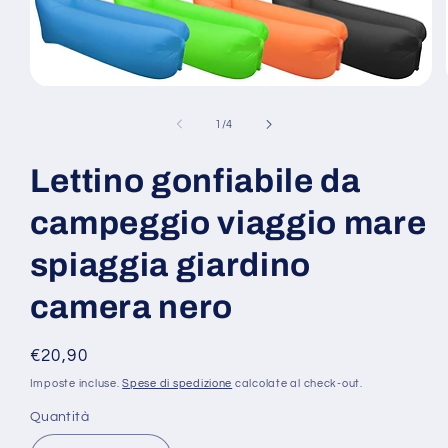
Apri
contenuti
multimediali
su
1
/
4
1
in
finestra
Lettino gonfiabile da
modale
campeggio viaggio mare
spiaggia giardino
camera nero
Prezzo
€20,90
di
Imposte incluse.
Spese di spedizione
calcolate al check-out.
listino
Quantità