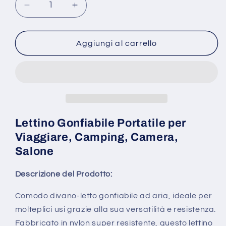
Diminuisci
Aumenta
quantità
quantità
per
per
Lettino
Lettino
Aggiungi al carrello
gonfiabile
gonfiabile
da
da
campeggio
campeggio
viaggio
viaggio
mare
mare
spiaggia
spiaggia
giardino
giardino
Lettino Gonfiabile Portatile per
camera
camera
Viaggiare, Camping, Camera,
nero
nero
Salone
Descrizione del Prodotto:
Comodo divano-letto gonfiabile ad aria, ideale per
molteplici usi grazie alla sua versatilità e resistenza.
Fabbricato in nylon super resistente, questo lettino