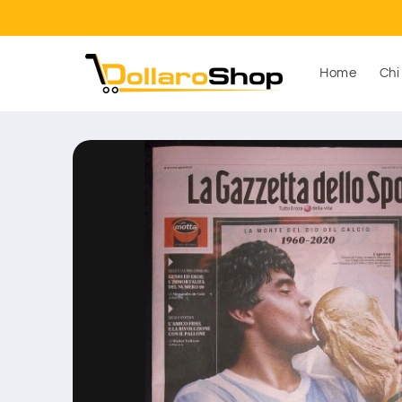
Vai
direttamente
ai contenuti
Home
Chi
Passa alle
informazioni
sul prodotto