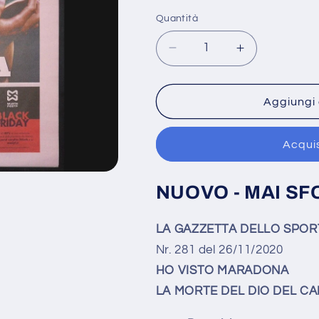
listino
Quantità
Diminuisci
Aumenta
quantità
quantità
per
per
La
La
Aggiungi 
Gazzetta
Gazzetta
dello
dello
Acqui
Sport
Sport
-
-
Ho
Ho
NUOVO - MAI SF
Visto
Visto
Maradona
Maradona
del
del
LA GAZZETTA DELLO SPOR
26
26
Nr. 281 del 26/11/2020
Novembre
Novembre
HO VISTO MARADONA
2020
2020
Diego
Diego
LA MORTE DEL DIO DEL CA
Maradona
Maradona