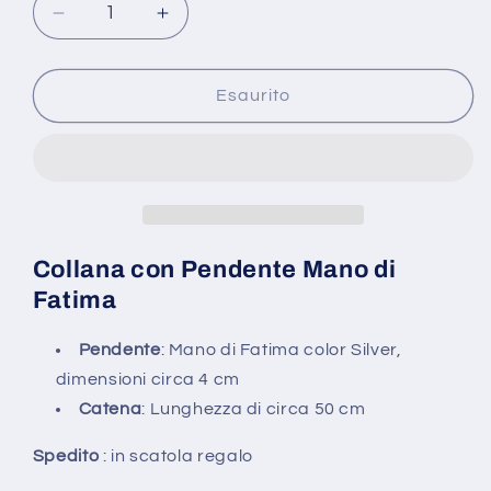
Diminuisci
Aumenta
quantità
quantità
per
per
Collana
Collana
Esaurito
da
da
Donna
Donna
lunga
lunga
con
con
Ciondolo
Ciondolo
Mano
Mano
di
di
Collana con Pendente Mano di
Fatima
Fatima
Fatima
Hamsa
Hamsa
pendente
pendente
Pendente
: Mano di Fatima color Silver,
bigiotteria
bigiotteria
dimensioni circa 4 cm
Catena
: Lunghezza di circa 50 cm
Spedito
: in scatola regalo