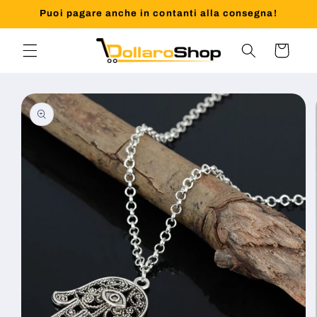
Vai
Puoi pagare anche in contanti alla consegna!
direttamente
ai contenuti
Carrello
Passa alle
informazioni
sul prodotto