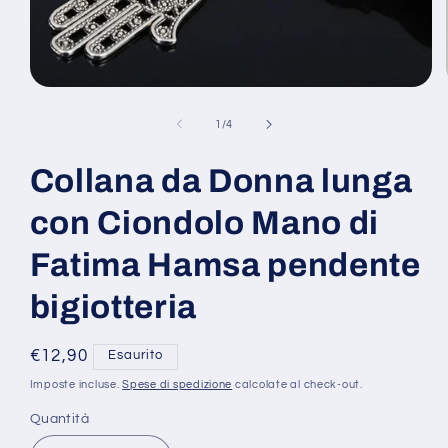
Apri
contenuti
multimediali
su
1
/
4
1
in
finestra
Collana da Donna lunga
modale
con Ciondolo Mano di
Fatima Hamsa pendente
bigiotteria
Prezzo
€12,90
Esaurito
di
Imposte incluse.
Spese di spedizione
calcolate al check-out.
listino
Quantità