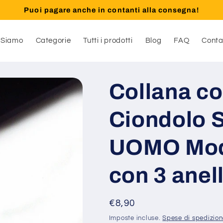
Puoi pagare anche in contanti alla consegna!
 Siamo
Categorie
Tutti i prodotti
Blog
FAQ
Conta
Collana c
Ciondolo 
UOMO Mod
con 3 anell
Prezzo
€8,90
di
Imposte incluse.
Spese di spedizio