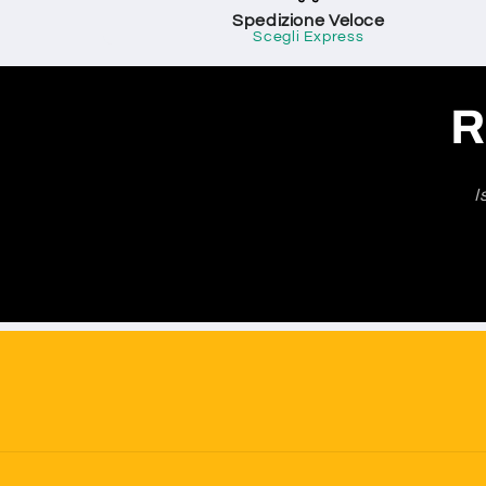
Spedizione Veloce
Scegli Express
R
I