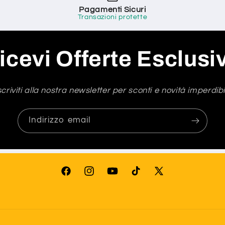
Pagamenti Sicuri
Transazioni protette
icevi Offerte Esclusi
scriviti alla nostra newsletter per sconti e novità imperdibil
Indirizzo email
Facebook
Instagram
YouTube
TikTok
X
(Twitter)