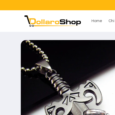
Vai
direttamente
ai contenuti
Home
Chi
Passa alle
informazioni
sul prodotto