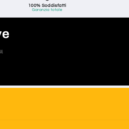
100% Soddisfatti
Garanzia totale
ve
i.