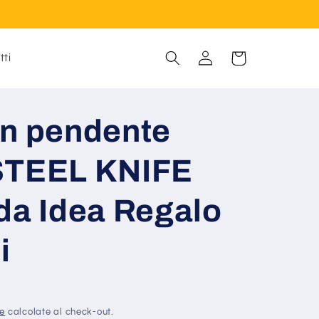
Carrello
Accedi
tti
on pendente
STEEL KNIFE
a Idea Regalo
i
ne
calcolate al check-out.