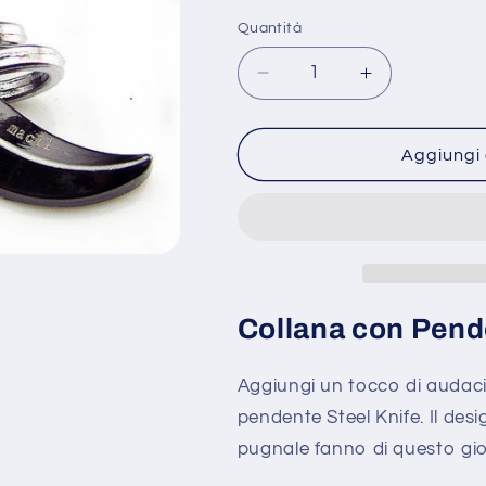
listino
Quantità
Diminuisci
Aumenta
quantità
quantità
per
per
Collana
Collana
Aggiungi 
con
con
pendente
pendente
Ciondolo
Ciondolo
STEEL
STEEL
KNIFE
KNIFE
UOMO
UOMO
Moda
Moda
Collana con Pend
Idea
Idea
Regalo
Regalo
Aggiungi un tocco di audaci
con
con
3
3
pendente Steel Knife. Il desig
anelli
anelli
pugnale fanno di questo gioi