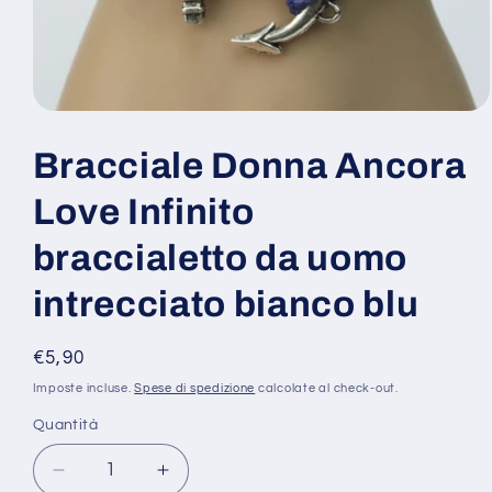
Apri
contenuti
multimediali
Bracciale Donna Ancora
1
in
finestra
Love Infinito
modale
braccialetto da uomo
intrecciato bianco blu
Prezzo
€5,90
di
Imposte incluse.
Spese di spedizione
calcolate al check-out.
listino
Quantità
Diminuisci
Aumenta