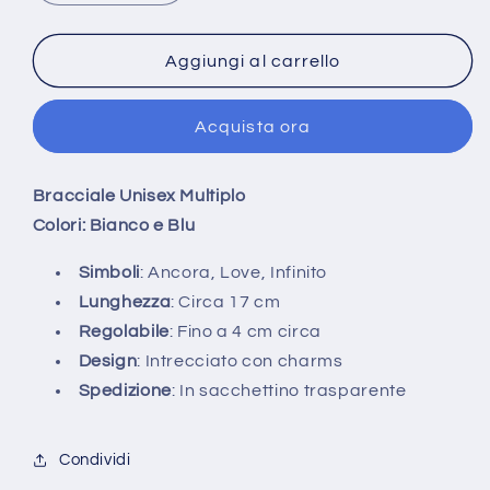
quantità
quantità
per
per
Bracciale
Bracciale
Aggiungi al carrello
Donna
Donna
Ancora
Ancora
Acquista ora
Love
Love
Infinito
Infinito
braccialetto
braccialetto
Bracciale Unisex Multiplo
da
da
Colori: Bianco e Blu
uomo
uomo
intrecciato
intrecciato
Simboli
: Ancora, Love, Infinito
bianco
bianco
blu
blu
Lunghezza
: Circa 17 cm
Regolabile
: Fino a 4 cm circa
Design
: Intrecciato con charms
Spedizione
: In sacchettino trasparente
Condividi