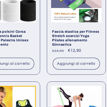
a polsini Corsa
Fascia elastica per Fitness
ennis Basket
Stretch esercizi Yoga
 Palestra Unisex
Pilates allenamento
mento
Ginnastica
o
Prezzo
Prezzo
€12,90
€24,90
di
scontato
listino
ungi al carrello
Aggiungi al carrello