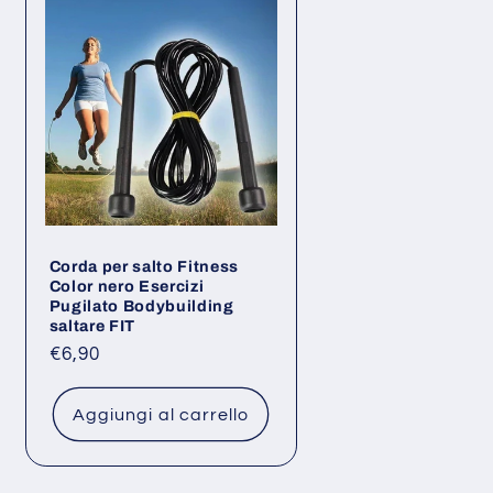
Corda per salto Fitness
Color nero Esercizi
Pugilato Bodybuilding
saltare FIT
Prezzo
€6,90
di
listino
Aggiungi al carrello