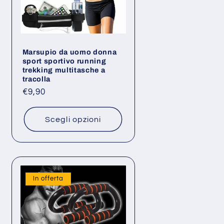
Marsupio da uomo donna
sport sportivo running
trekking multitasche a
tracolla
Prezzo
€9,90
di
listino
Scegli opzioni
In offerta