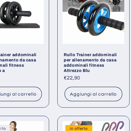
rainer addominali
Rullo Trainer addominali
enamento da casa
per allenamento da casa
ali fitness
addominali fitness
o a
Attrezzo Blu
o
Prezzo
€22,90
di
listino
ungi al carrello
Aggiungi al carrello
ito
In offerta