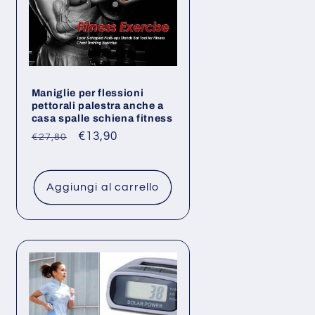
Maniglie per flessioni
pettorali palestra anche a
casa spalle schiena fitness
Prezzo
Prezzo
€13,90
€27,80
di
scontato
listino
Aggiungi al carrello