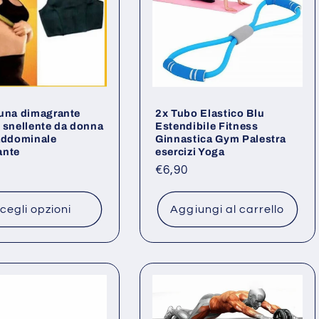
una dimagrante
2x Tubo Elastico Blu
 snellente da donna
Estendibile Fitness
addominale
Ginnastica Gym Palestra
ante
esercizi Yoga
o
Prezzo
€6,90
di
listino
cegli opzioni
Aggiungi al carrello