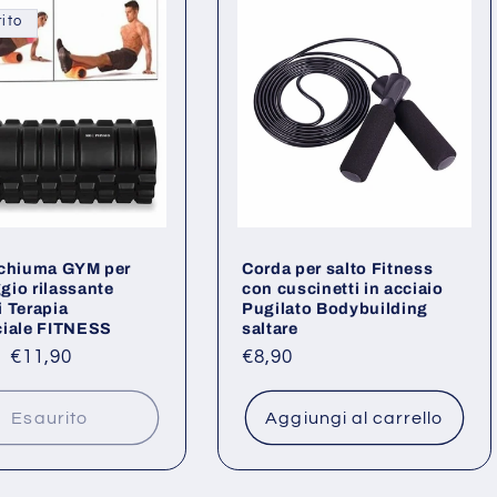
ito
Schiuma GYM per
Corda per salto Fitness
io rilassante
con cuscinetti in acciaio
 Terapia
Pugilato Bodybuilding
ciale FITNESS
saltare
o
Prezzo
€11,90
Prezzo
€8,90
scontato
di
listino
Esaurito
Aggiungi al carrello