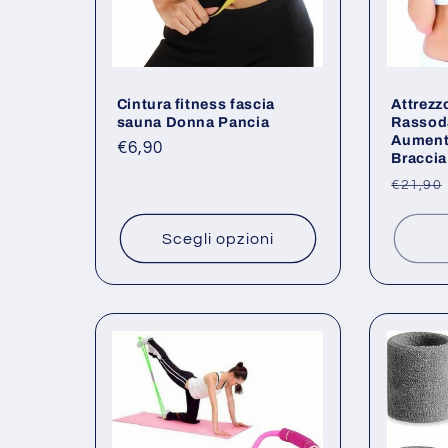
z
i
Cintura fitness fascia
Attrezz
o
sauna Donna Pancia
Rassoda
Aumenta
Prezzo
€6,90
Braccia
n
di
Prezz
€21,90
listino
di
e
listino
Scegli opzioni
: