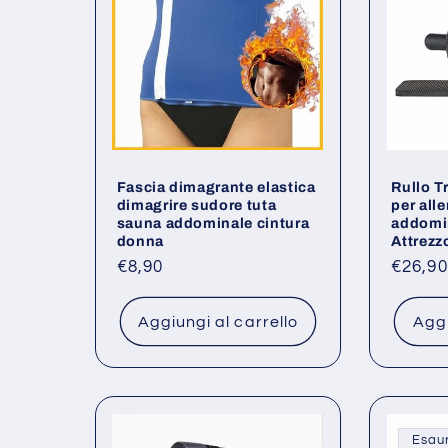
Fascia dimagrante elastica
Rullo T
dimagrire sudore tuta
per all
sauna addominale cintura
addomin
donna
Attrezz
Prezzo
€8,90
Prezz
€26,90
di
di
listino
listino
Aggiungi al carrello
Aggi
Esaur