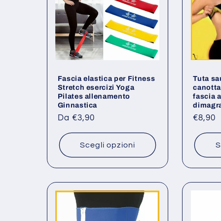
Fascia elastica per Fitness
Tuta sa
Stretch esercizi Yoga
canotta
Pilates allenamento
fascia 
Ginnastica
dimagr
Prezzo
Da €3,90
Prezz
€8,90
di
di
listino
listino
Scegli opzioni
S