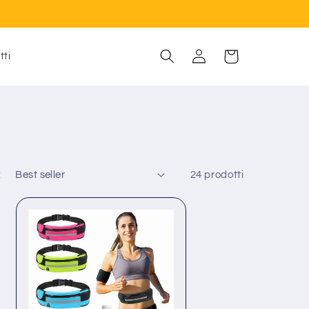
Accedi
Carrello
tti
:
24 prodotti