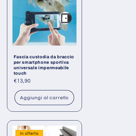
Fascia custodia da braccio
per smartphone sportiva
universale impermeabile
touch
Prezzo
€13,90
di
listino
Aggiungi al carrello
In offerta