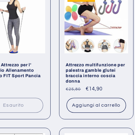
Attrezzo per l'
Attrezzo multifunzione per
rio Allenamento
palestra gamble glutei
o FIT Sport Pancia
braccia interno coscia
donna
o
Prezzo
Prezzo
€14,90
€25,80
di
scontato
listino
Esaurito
Aggiungi al carrello