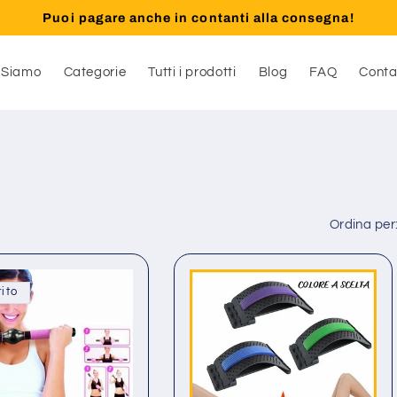
Puoi pagare anche in contanti alla consegna!
 Siamo
Categorie
Tutti i prodotti
Blog
FAQ
Conta
Ordina per
ito