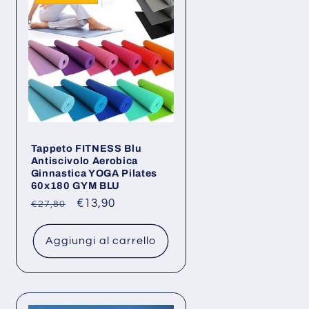
Tappeto FITNESS Blu
Antiscivolo Aerobica
Ginnastica YOGA Pilates
60x180 GYM BLU
Prezzo
Prezzo
€13,90
€27,80
di
scontato
listino
Aggiungi al carrello