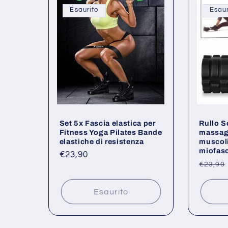
Esaurito
Esaur
Set 5x Fascia elastica per
Rullo 
Fitness Yoga Pilates Bande
massagg
elastiche di resistenza
muscoli
miofas
Prezzo
€23,90
Prezz
€23,90
di
di
listino
listino
Esaurito