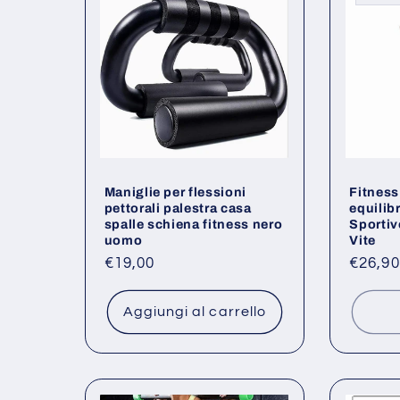
Maniglie per flessioni
Fitness 
pettorali palestra casa
equilib
spalle schiena fitness nero
Sportiv
uomo
Vite
Prezzo
€19,00
Prezz
€26,90
di
di
listino
listino
Aggiungi al carrello