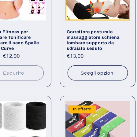
o Fitness per
Correttore posturale
re Tonificare
massaggiatore schiena
re il seno Spalle
lombare supporto da
 Curve
sdraiato seduto
o
Prezzo
€12,90
Prezzo
€13,90
scontato
di
listino
Esaurito
Scegli opzioni
In offerta