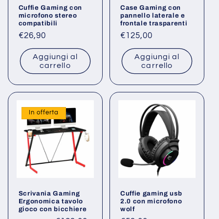
Cuffie Gaming con
Case Gaming con
n
microfono stereo
pannello laterale e
compatibili
frontale trasparenti
e
Prezzo
€26,90
Prezzo
€125,00
di
di
:
Aggiungi al
Aggiungi al
listino
listino
carrello
carrello
In offerta
Scrivania Gaming
Cuffie gaming usb
Ergonomica tavolo
2.0 con microfono
gioco con bicchiere
wolf