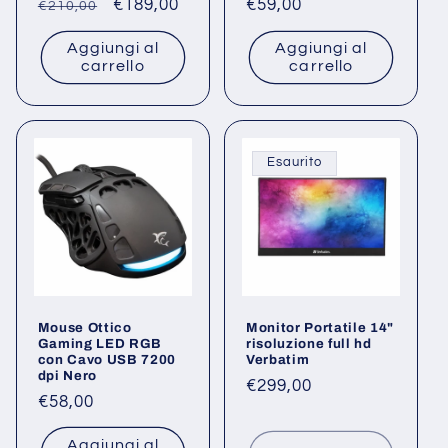
Prezzo
Prezzo
€189,00
Prezzo
€59,00
€210,00
di
scontato
di
Aggiungi al
Aggiungi al
listino
listino
carrello
carrello
Esaurito
Mouse Ottico
Monitor Portatile 14"
Gaming LED RGB
risoluzione full hd
con Cavo USB 7200
Verbatim
dpi Nero
Prezzo
€299,00
Prezzo
€58,00
di
di
listino
Aggiungi al