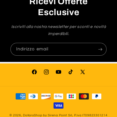
Ricevi Offerte
Esclusive
Iscriviti alla nostra newsletter per sconti e novità
imperdibili.
Indirizzo email
Facebook
Instagram
YouTube
TikTok
X
(Twitter)
Metodi
di
pagamento
© 2026,
DollaroShop
by Sirena Point Srl, P.iva IT09823301214