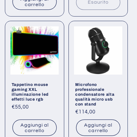
listino
Esaurito
carrello
Tappetino mouse
Microfono
gaming XXL
professionale
illuminazione led
condensatore alta
effetti luce rgb
qualità micro usb
con stand
Prezzo
€55,00
Prezzo
€114,00
di
di
listino
Aggiungi al
Aggiungi al
listino
carrello
carrello