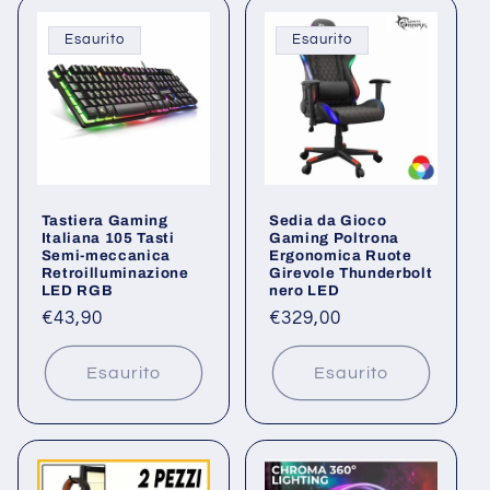
Esaurito
Esaurito
Tastiera Gaming
Sedia da Gioco
Italiana 105 Tasti
Gaming Poltrona
Semi-meccanica
Ergonomica Ruote
Retroilluminazione
Girevole Thunderbolt
LED RGB
nero LED
Prezzo
€43,90
Prezzo
€329,00
di
di
listino
listino
Esaurito
Esaurito