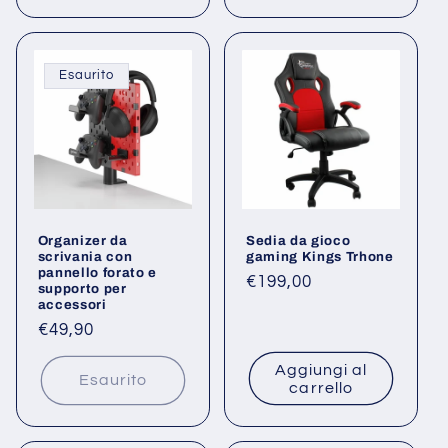
Esaurito
Organizer da
Sedia da gioco
scrivania con
gaming Kings Trhone
pannello forato e
Prezzo
€199,00
supporto per
accessori
di
Prezzo
€49,90
listino
di
Aggiungi al
listino
Esaurito
carrello