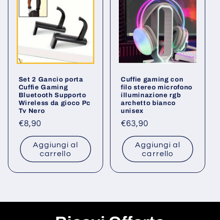
Set 2 Gancio porta
Cuffie gaming con
Cuffie Gaming
filo stereo microfono
Bluetooth Supporto
illuminazione rgb
Wireless da gioco Pc
archetto bianco
Tv Nero
unisex
Prezzo
€8,90
Prezzo
€63,90
di
di
Aggiungi al
Aggiungi al
listino
listino
carrello
carrello