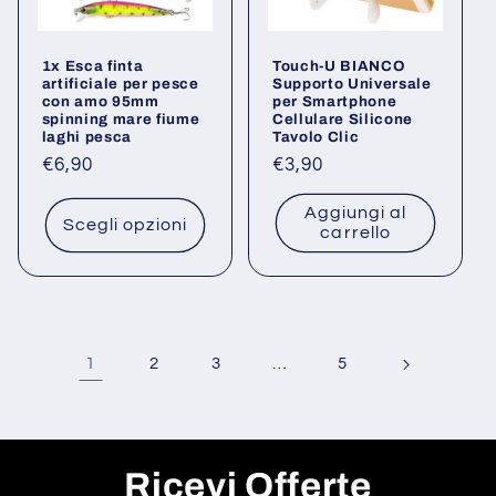
1x Esca finta
Touch-U BIANCO
artificiale per pesce
Supporto Universale
con amo 95mm
per Smartphone
spinning mare fiume
Cellulare Silicone
laghi pesca
Tavolo Clic
Prezzo
€6,90
Prezzo
€3,90
di
di
Aggiungi al
listino
listino
Scegli opzioni
carrello
1
…
2
3
5
Ricevi Offerte