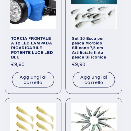
TORCIA FRONTALE
Set 10 Esca per
A 12 LED LAMPADA
pesca Morbido
RICARICABILE
Silicone 7,5 cm
POTENTE LUCE LED
Artificiale finta
BLU
pesce Siliconica
Prezzo
€9,90
Prezzo
€9,90
di
di
Aggiungi al
Aggiungi al
listino
listino
carrello
carrello