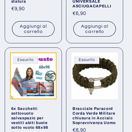
statura
UNIVERSALE
ASCIUGACAPELLI
Prezzo
€9,90
Prezzo
€6,90
di
di
listino
Aggiungi al
Aggiungi al
listino
carrello
carrello
Esaurito
Esaurito
6x Sacchetti
Bracciale Paracord
sottovuoto
Corda Verde Militare
salvaspazio per
chiusura in Acciaio
vestiti abiti buste
Sopravvivenza Uomo
sotto vuoto 68x98
Prezzo
€8,90