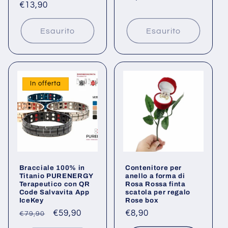
Prezzo
€13,90
di
di
listino
listino
Esaurito
Esaurito
In offerta
Bracciale 100% in
Contenitore per
Titanio PURENERGY
anello a forma di
Terapeutico con QR
Rosa Rossa finta
Code Salvavita App
scatola per regalo
IceKey
Rose box
Prezzo
Prezzo
€59,90
Prezzo
€8,90
€79,90
di
scontato
di