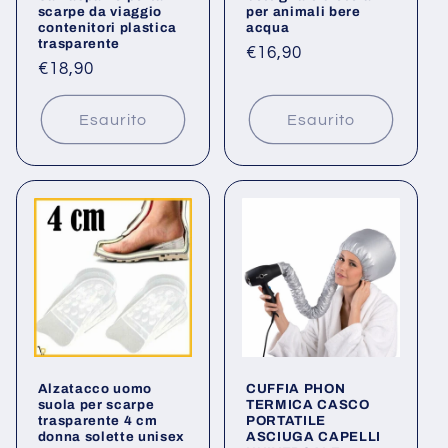
scarpe da viaggio
per animali bere
contenitori plastica
acqua
trasparente
Prezzo
€16,90
Prezzo
€18,90
di
di
listino
listino
Esaurito
Esaurito
Alzatacco uomo
CUFFIA PHON
suola per scarpe
TERMICA CASCO
trasparente 4 cm
PORTATILE
donna solette unisex
ASCIUGA CAPELLI