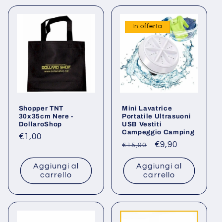
In offerta
Shopper TNT
Mini Lavatrice
30x35cm Nere -
Portatile Ultrasuoni
DollaroShop
USB Vestiti
Campeggio Camping
Prezzo
€1,00
Prezzo
Prezzo
€9,90
€15,90
di
di
scontato
listino
Aggiungi al
Aggiungi al
listino
carrello
carrello