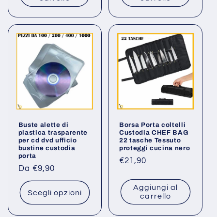
Buste alette di
Borsa Porta coltelli
plastica trasparente
Custodia CHEF BAG
per cd dvd ufficio
22 tasche Tessuto
bustine custodia
proteggi cucina nero
porta
Prezzo
€21,90
Prezzo
Da €9,90
di
di
listino
Aggiungi al
listino
Scegli opzioni
carrello