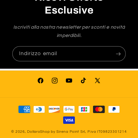
Esclusive
Iscriviti alla nostra newsletter per sconti e novità
imperdibili.
Indirizzo email
Facebook
Instagram
YouTube
TikTok
X
(Twitter)
Metodi
di
pagamento
© 2026,
DollaroShop
by Sirena Point Srl, P.iva IT09823301214