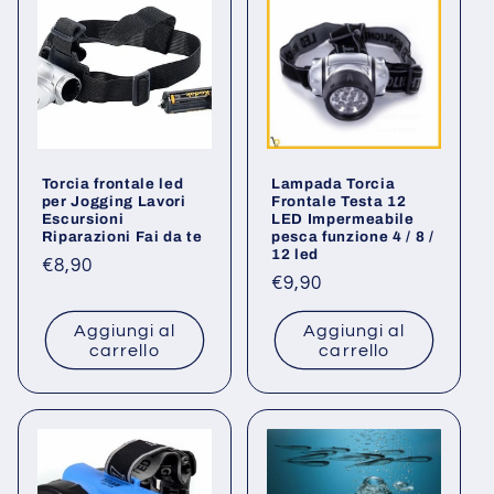
Torcia frontale led
Lampada Torcia
per Jogging Lavori
Frontale Testa 12
Escursioni
LED Impermeabile
Riparazioni Fai da te
pesca funzione 4 / 8 /
12 led
Prezzo
€8,90
Prezzo
€9,90
di
di
listino
Aggiungi al
Aggiungi al
listino
carrello
carrello