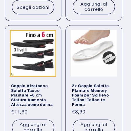
Aggiungi al
listino
listino
Scegli opzioni
carrello
Coppia Alzatacco
2x Coppia Soletta
Soletta Tacco
Plantare Memory
Plantare +6 cm
Foam per Sollievo
Statura Aumenta
Talloni Tallonite
Altezza uomo donna
Forma
Prezzo
€11,90
Prezzo
€8,90
di
di
Aggiungi al
Aggiungi al
listino
listino
carrello
carrello