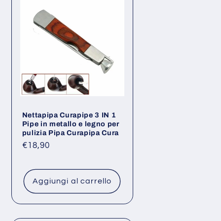
Nettapipa Curapipe 3 IN 1
Pipe in metallo e legno per
pulizia Pipa Curapipa Cura
Prezzo
€18,90
di
listino
Aggiungi al carrello