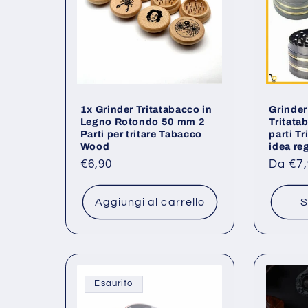
1x Grinder Tritatabacco in
Grinder
Legno Rotondo 50 mm 2
Tritata
Parti per tritare Tabacco
parti T
Wood
idea re
Prezzo
€6,90
Prezz
Da €7,
di
di
listino
listino
Aggiungi al carrello
S
Esaurito