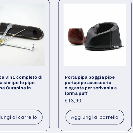
pa 3in1 completo di
Porta pipa poggia pipe
a simipelle pipe
portapipe accessorio
pa Curapipa in
elegante per scrivania a
forma puff
o
Prezzo
€13,90
di
listino
ungi al carrello
Aggiungi al carrello