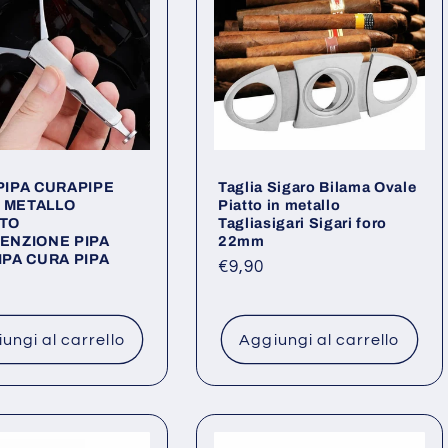
PIPA CURAPIPE
Taglia Sigaro Bilama Ovale
N METALLO
Piatto in metallo
TO
Tagliasigari Sigari foro
ENZIONE PIPA
22mm
PA CURA PIPA
Prezzo
€9,90
o
di
listino
ungi al carrello
Aggiungi al carrello