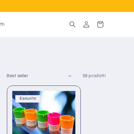
Carrello
Accedi
tti
:
58 prodotti
Esaurito