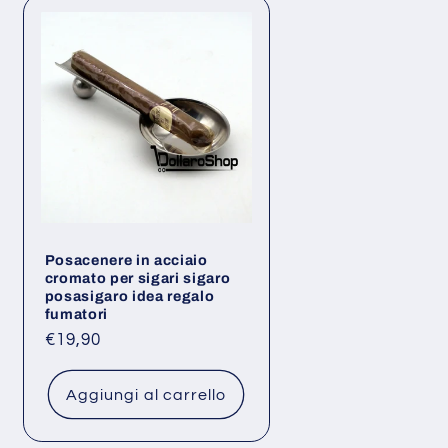
Posacenere in acciaio
cromato per sigari sigaro
posasigaro idea regalo
fumatori
Prezzo
€19,90
di
listino
Aggiungi al carrello