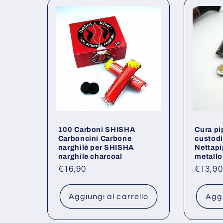
100 Carboni SHISHA
Cura pi
Carboncini Carbone
custodi
narghilè per SHISHA
Nettapi
narghile charcoal
metallo
Prezzo
€16,90
Prezz
€13,90
di
di
listino
listino
Aggiungi al carrello
Aggi