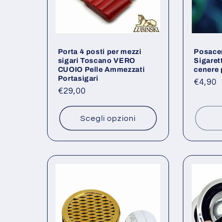
z
i
Porta 4 posti per mezzi
Posace
o
sigari Toscano VERO
Sigaret
CUOIO Pelle Ammezzati
cenere 
Portasigari
n
Prezz
€4,90
Prezzo
€29,00
di
di
listino
e
listino
Scegli opzioni
: