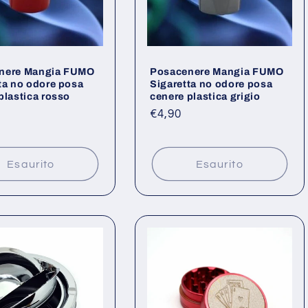
nere Mangia FUMO
Posacenere Mangia FUMO
ta no odore posa
Sigaretta no odore posa
plastica rosso
cenere plastica grigio
o
Prezzo
€4,90
di
listino
Esaurito
Esaurito