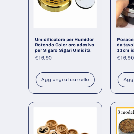
Umidificatore per Humidor
Posace
Rotondo Color oro adesivo
da tavo
per Sigaro Sigari Umidità
11cm id
Prezzo
€16,90
Prezz
€16,90
di
di
listino
listino
Aggiungi al carrello
Aggi