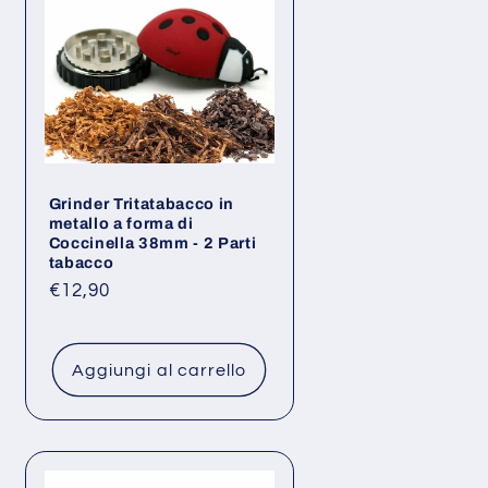
Grinder Tritatabacco in
metallo a forma di
Coccinella 38mm - 2 Parti
tabacco
Prezzo
€12,90
di
listino
Aggiungi al carrello