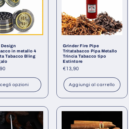
 Design
Grinder Fire Pipe
bacco in metallo 4
Tritatabacco Pipa Metallo
rita Tabacco Bling
Trincia Tabacco tipo
galo
Estintore
o
90
Prezzo
€13,90
di
listino
cegli opzioni
Aggiungi al carrello