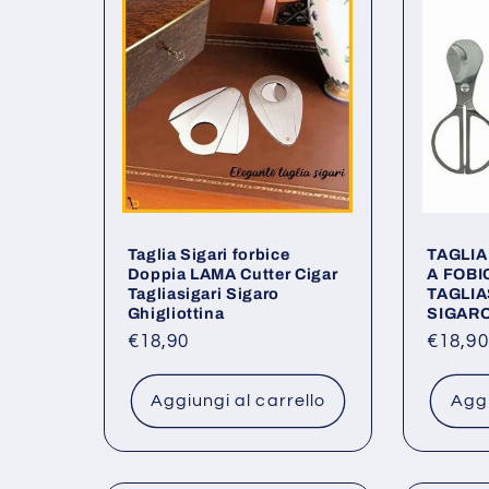
Taglia Sigari forbice
TAGLIA
Doppia LAMA Cutter Cigar
A FOBI
Tagliasigari Sigaro
TAGLIA
Ghigliottina
SIGAR
Prezzo
€18,90
Prezz
€18,90
di
di
listino
listino
Aggiungi al carrello
Aggi