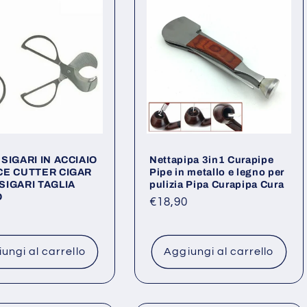
 SIGARI IN ACCIAIO
Nettapipa 3in1 Curapipe
CE CUTTER CIGAR
Pipe in metallo e legno per
SIGARI TAGLIA
pulizia Pipa Curapipa Cura
O
Prezzo
€18,90
o
di
listino
ungi al carrello
Aggiungi al carrello