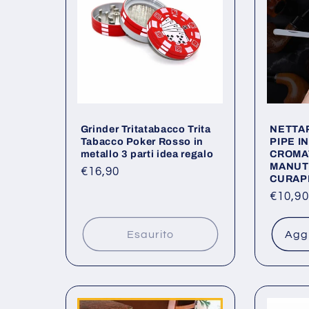
Grinder Tritatabacco Trita
NETTA
Tabacco Poker Rosso in
PIPE I
metallo 3 parti idea regalo
CROMA
MANUT
Prezzo
€16,90
CURAPI
di
Prezz
€10,90
listino
di
listino
Esaurito
Aggi