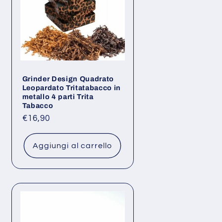
Grinder Design Quadrato
Leopardato Tritatabacco in
metallo 4 parti Trita
Tabacco
Prezzo
€16,90
di
listino
Aggiungi al carrello