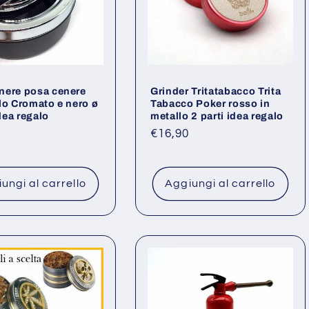
nere posa cenere
Grinder Tritatabacco Trita
lo Cromato e nero ø
Tabacco Poker rosso in
ea regalo
metallo 2 parti idea regalo
o
Prezzo
€16,90
di
listino
ungi al carrello
Aggiungi al carrello