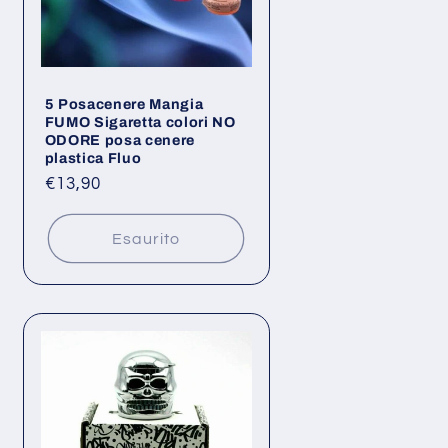
5 Posacenere Mangia
FUMO Sigaretta colori NO
ODORE posa cenere
plastica Fluo
Prezzo
€13,90
di
listino
Esaurito