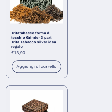
Tritatabacco forma di
teschio Grinder 3 parti
Trita Tabacco silver idea
regalo
Prezzo
€13,90
di
listino
Aggiungi al carrello