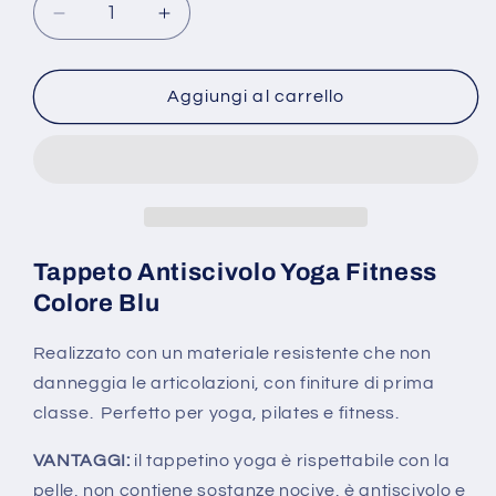
Diminuisci
Aumenta
quantità
quantità
per
per
Tappeto
Tappeto
Aggiungi al carrello
FITNESS
FITNESS
Blu
Blu
Antiscivolo
Antiscivolo
Aerobica
Aerobica
Ginnastica
Ginnastica
YOGA
YOGA
Pilates
Pilates
Tappeto Antiscivolo Yoga Fitness
60x180
60x180
Colore Blu
GYM
GYM
BLU
BLU
Realizzato con un materiale resistente che non
danneggia le articolazioni, con finiture di prima
classe. Perfetto per yoga, pilates e fitness.
VANTAGGI:
il tappetino yoga è rispettabile con la
pelle, non contiene sostanze nocive, è antiscivolo e