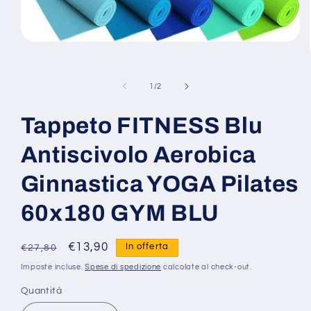
Apri
contenuti
multimediali
1
su
1
/
2
in
finestra
modale
Tappeto FITNESS Blu
Antiscivolo Aerobica
Ginnastica YOGA Pilates
60x180 GYM BLU
Prezzo
Prezzo
€13,90
In offerta
€27,80
di
scontato
Imposte incluse.
Spese di spedizione
calcolate al check-out.
listino
Quantità